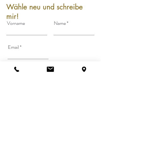
Wähle neu und schreibe
mir!
Vorname
Name
Email
Telefon
Ihre Nachricht
Ich stimme den AGB zu
Senden