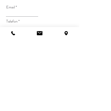
Email
Telefon
Ihre Nachricht
Ich stimme den AGB zu
Senden