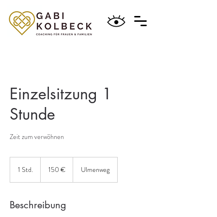
Einzelsitzung 1
Stunde
Zeit zum verwöhnen
150
Euro
1 Std.
1
150 €
Ulmenweg
S
t
d
Beschreibung