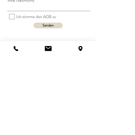
Ihre Nachricht
Ich stimme den AGB zu
Senden
Erreichbarkeit
(nach Vereinbarung)
MO-FR / 9:00 Uhr – 18:00 Uhr
Praxis Adresse:
Ulmenweg 11